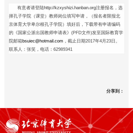
有意者请登陆
http://kzxyshizi.hanban.org
注册报名，选
择孔子学院（课堂）教师岗位填写申请，（报名者限报
北
京体育大学卑尔根孔子学院
）填好后，下载带有申请编码
的《国家公派出国教师申请表》
(PFD
文件
)
发至
国际教育学
院
邮箱
bsuiec@hotmail.com
，截止日期
2017
年
4
月
23
日。
联系人：张笑，电话：62989341
分享到：