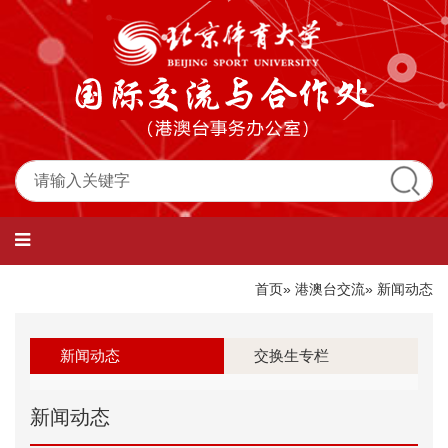
首页
»
港澳台交流
» 新闻动态
新闻动态
交换生专栏
新闻动态