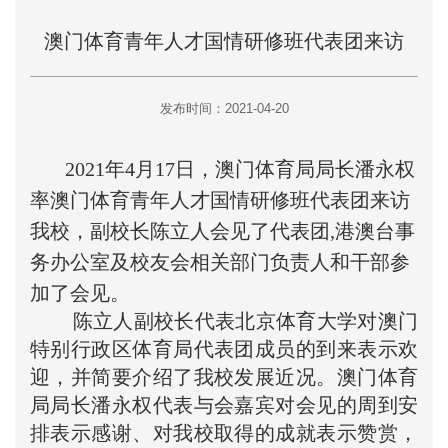
澳门体育青年人才国情研修班代表团来访
发布时间：2021-04-20
2021年4月17日，澳门体育局局长潘永权
率澳门体育青年人才国情研修班代表团来访
我校，副校长陈立人会见了代表团,港澳台事
务办公室及校友会相关部门负责人和干部参
加了会见。
陈立人副校长代表北京体育大学对澳门
特别行政区体育局代表团成员的到来表示欢
迎，并简要介绍了我校发展近况。澳门体育
局局长潘永权代表与会嘉宾对会见的周到安
排表示感谢、对我校取得的成就表示赞赏，