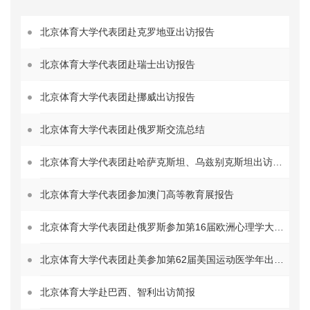
北京体育大学代表团赴克罗地亚出访报告
北京体育大学代表团赴瑞士出访报告
北京体育大学代表团赴挪威出访报告
北京体育大学代表团赴俄罗斯交流总结
北京体育大学代表团赴哈萨克斯坦、乌兹别克斯坦出访报告
北京体育大学代表团参加澳门高等教育展报告
北京体育大学代表团赴俄罗斯参加第16届欧洲心理学大会总结
北京体育大学代表团赴美参加第62届美国运动医学年出访简报
北京体育大学赴巴西、智利出访简报